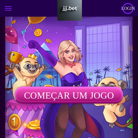
LOGIN
COMEÇAR UM JOGO