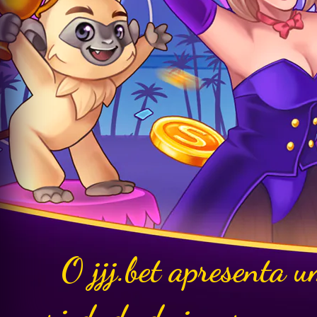
O jjj.bet apresenta 