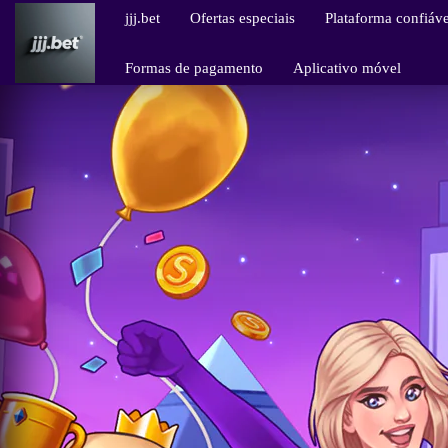
jjj.bet
Ofertas especiais
Plataforma confiáve
Formas de pagamento
Aplicativo móvel