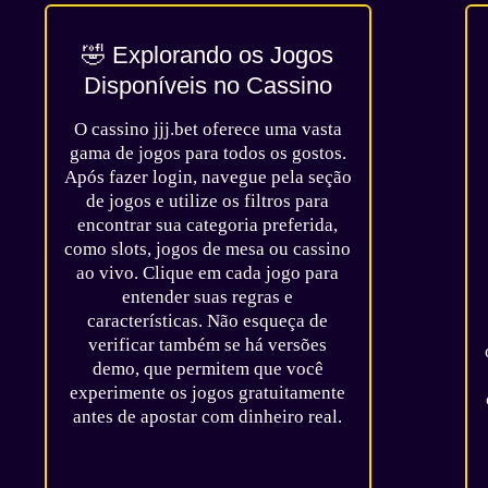
🤣 Explorando os Jogos
Disponíveis no Cassino
O cassino jjj.bet oferece uma vasta
gama de jogos para todos os gostos.
Após fazer login, navegue pela seção
de jogos e utilize os filtros para
encontrar sua categoria preferida,
como slots, jogos de mesa ou cassino
ao vivo. Clique em cada jogo para
entender suas regras e
características. Não esqueça de
verificar também se há versões
demo, que permitem que você
experimente os jogos gratuitamente
antes de apostar com dinheiro real.