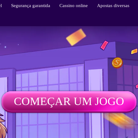
l
Segurança garantida
Cassino online
Apostas diversas
COMEÇAR UM JOGO