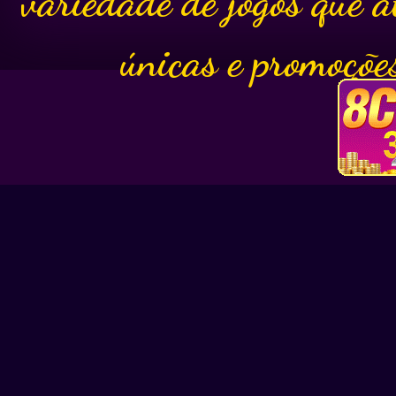
variedade de jogos que a
únicas e promoçõe