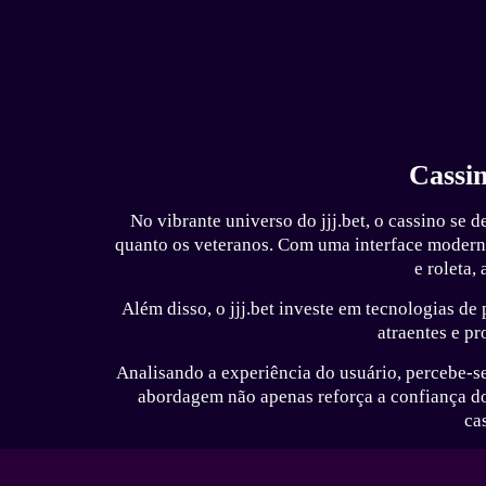
Cassin
No vibrante universo do jjj.bet, o cassino se
quanto os veteranos. Com uma interface moderna
e roleta,
Além disso, o jjj.bet investe em tecnologias d
atraentes e p
Analisando a experiência do usuário, percebe-se
abordagem não apenas reforça a confiança d
ca