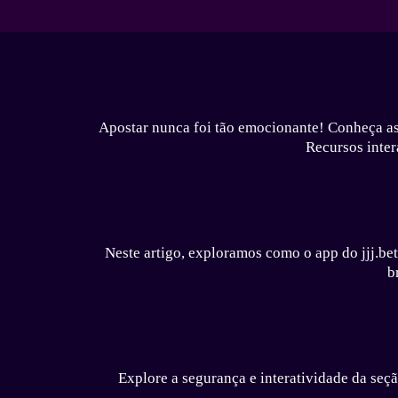
Apostar nunca foi tão emocionante! Conheça as 
Recursos inter
Neste artigo, exploramos como o app do jjj.be
b
Explore a segurança e interatividade da seçã