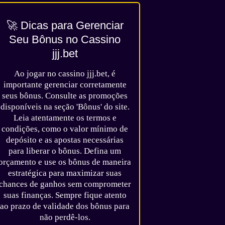
🚀 Dicas para Gerenciar
Seu Bônus no Cassino
jjj.bet
Ao jogar no cassino jjj.bet, é
importante gerenciar corretamente
seus bônus. Consulte as promoções
disponíveis na seção 'Bônus' do site.
Leia atentamente os termos e
condições, como o valor mínimo de
depósito e as apostas necessárias
para liberar o bônus. Defina um
orçamento e use os bônus de maneira
estratégica para maximizar suas
chances de ganhos sem comprometer
suas finanças. Sempre fique atento
ao prazo de validade dos bônus para
não perdê-los.