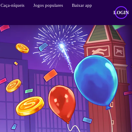
Caça-níqueis
Jogos populares
Baixar app
LOGIN