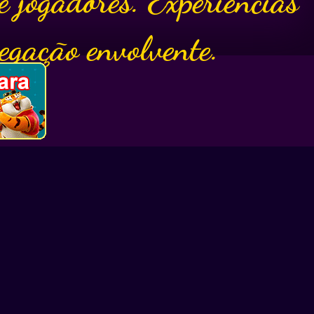
e jogadores. Experiências
egação envolvente.